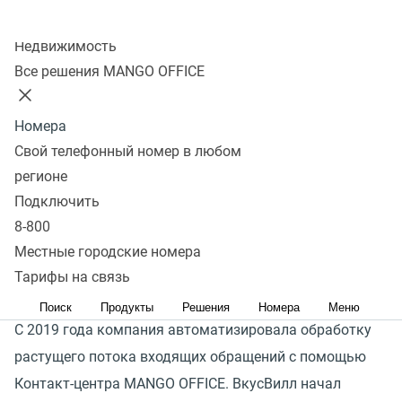
Контроль сотрудников
Колл-центр
Недвижимость
Подключить
Все решения MANGO OFFICE
Номера
БЛАГОДАРЯ ОБЛАЧНЫМ
Свой телефонный номер в любом
РЕШЕНИЯМ MANGO OFFICE
регионе
Подключить
НАШИ КЛИЕНТЫ ПОВЫСИЛИ ЭФФЕКТИВНОСТЬ
8-800
СЕРВИСА ДОСТАВКИ
Местные городские номера
Тарифы на связь
Поиск
Продукты
Решения
Номера
Меню
С 2019 года компания автоматизировала обработку
растущего потока входящих обращений с помощью
Контакт-центра MANGO OFFICE. ВкусВилл начал